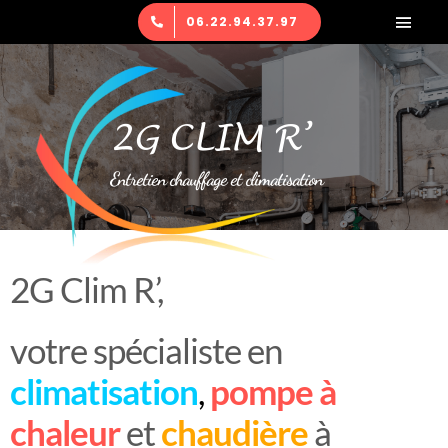
Passer
06.22.94.37.97
Navig
au
à
Entretien chauffage et climatisation
contenu
bascu
Espace client
2G CLIM R’
Nous contacter
Entretien chauffage et climatisation
2G Clim R’,
votre spécialiste en
climatisation
,
pompe à
chaleur
et
chaudière
à