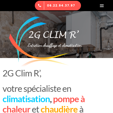
Passer
06.22.94.37.97
Navig
au
à
Entretien chauffage et climatisation
contenu
bascu
Espace client
2G CLIM R’
Nous contacter
Entretien chauffage et climatisation
2G Clim R’,
votre spécialiste en
climatisation
,
pompe à
chaleur
et
chaudière
à