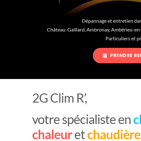
Dépannage et entretien da
Château-Gaillard, Ambronay, Ambérieu-en-
Particuliers et 
PRENDRE R
2G Clim R’,
votre spécialiste en
c
chaleur
et
chaudièr