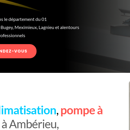
ns le département du 01
Bugey, Meximieux, Lagnieu et alentours
professionnels
ENDEZ-VOUS
limatisation
,
pompe à
e
à Ambérieu,