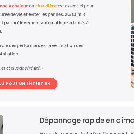
mpe à chaleur
ou
chaudière
est essentiel pour
rée de vie et éviter les pannes.
2G Clim R’
ent par prélèvement automatique
adaptés à
s
.
rôle des performances, la vérification des
tallation.
s et plus de sérénité. »
US POUR UN ENTRETIEN
Dépannage rapide en climat
En cas de
panne
ou de
dysfonctionnement
, n