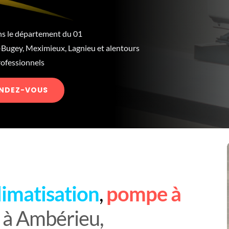
ns le département du 01
Bugey, Meximieux, Lagnieu et alentours
professionnels
ENDEZ-VOUS
limatisation
,
pompe à
e
à Ambérieu,