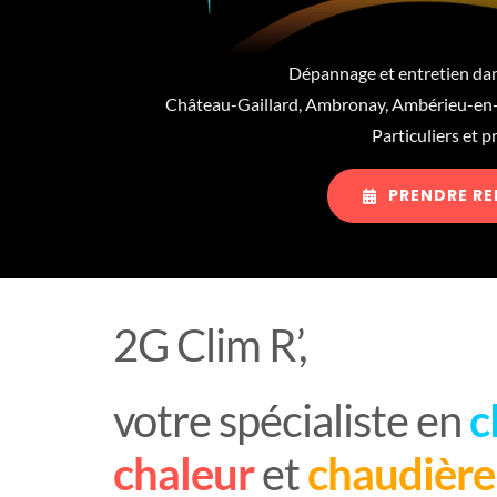
Dépannage et entretien da
Château-Gaillard, Ambronay, Ambérieu-en-
Particuliers et 
PRENDRE R
2G Clim R’,
votre spécialiste en
c
chaleur
et
chaudièr