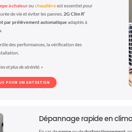
mpe à chaleur
ou
chaudière
est essentiel pour
rée de vie et éviter les pannes.
2G Clim R’
ent par prélèvement automatique
adaptés à
s
.
rôle des performances, la vérification des
tallation.
s et plus de sérénité. »
US POUR UN ENTRETIEN
Dépannage rapide en climat
En cas de
panne
ou de
dysfonctionnement
, n