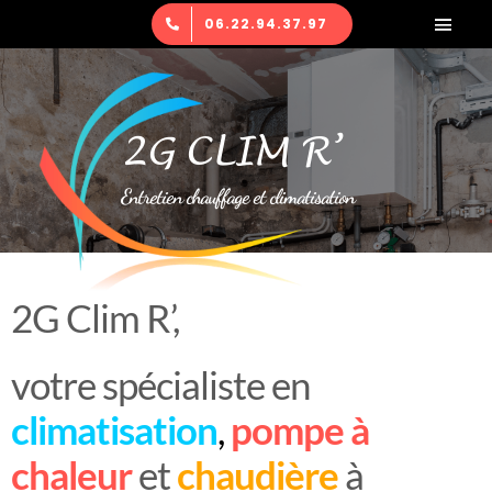
Passer
06.22.94.37.97
Navig
au
à
Entretien chauffage et climatisation
contenu
bascu
Espace client
2G CLIM R’
Nous contacter
Entretien chauffage et climatisation
2G Clim R’,
votre spécialiste en
climatisation
,
pompe à
chaleur
et
chaudière
à