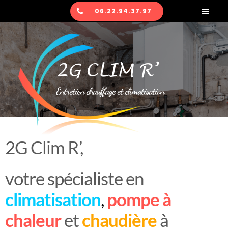
Passer
06.22.94.37.97
Navig
au
à
Entretien chauffage et climatisation
contenu
bascu
Espace client
2G CLIM R’
Nous contacter
Entretien chauffage et climatisation
2G Clim R’,
votre spécialiste en
climatisation
,
pompe à
chaleur
et
chaudière
à